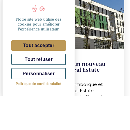
Notre site web utilise des
cookies pour améliorer
l'expérience utilisateur.
Tout accepter
22/07/2025
Tout refuser
Chantehaut à Belval : un nouveau
souffle pour Eiffage Real Estate
Personnaliser
Luxembourg
C’est un tournant à la fois symbolique et
Politique de confidentialité
stratégique pour Eiffage Real Estate
Luxembourg. Le lancement de Chantehaut,
nouvelle résidence