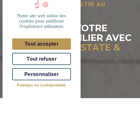
VOUS SOUHAITEZ INVESTIR AU
LUXEMBOURG ?
7 RAISONS DE
Notre site web utilise des
cookies pour améliorer
CONCRÉTISER VOTRE
l'expérience utilisateur.
PROJET IMMOBILIER AVEC
Tout accepter
EIFFAGE REAL ESTATE &
PERRARD SA
Tout refuser
Personnaliser
Politique de confidentialité
Eiffage Real Estate Luxembourg &
Perrard SA en chiffres
Chiffre d’affaires annuel