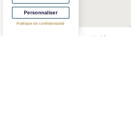
Personnaliser
Politique de confidentialité
J’accepte que mes données soient traitées par
Eiffage Real Estate Luxembourg et ses agents
immobiliers conformément à la
politique de
confidentialité
J'accepte d'être contacté(e) par Eiffage Real
Estate Luxembourg et ses agents immobiliers dans le
cadre de projets immobiliers équivalents à venir.
J'accepte de recevoir des communications
marketing et la newsletter d'Eiffage Real Estate
Luxembourg.
Envoyer