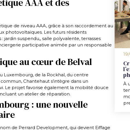
tique AAA et des
tique de niveau AAA, grâce à son raccordement au
ux photovoltaïques. Les futurs résidents
 jardin suspendu,, salle polyvalente, terrasses
nciergerie participative animée par un responsable
19
ique au cœur de Belval
Cr
l’
ph
 du Luxembourg, de la Rockhal, du centre
n commun, Chantehaut s’intègre dans un
À 
vi. Le projet favorise également la mobilité douce
ten
ncluant un atelier de réparation.
mo
mbourg : une nouvelle
pr
aire
nom de Perrard Development, qui devient Eiffage