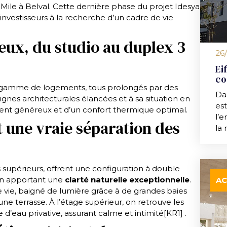
le à Belval. Cette dernière phase du projet Idesya
t investisseurs à la recherche d’un cadre de vie
ux, du studio au duplex 3
26
Ei
co
 gamme de logements, tous prolongés par des
Dan
ignes architecturales élancées et à sa situation en
es
ment généreux et d’un confort thermique optimal.
l’
 une vraie séparation des
la 
s supérieurs, offrent une configuration à double
 en apportant une
clarté naturelle exceptionnelle
.
AC
e vie, baigné de lumière grâce à de grandes baies
 une terrasse.
À l’étage supérieur, on retrouve les
d’eau privative, assurant calme et intimité
[KR1]
.